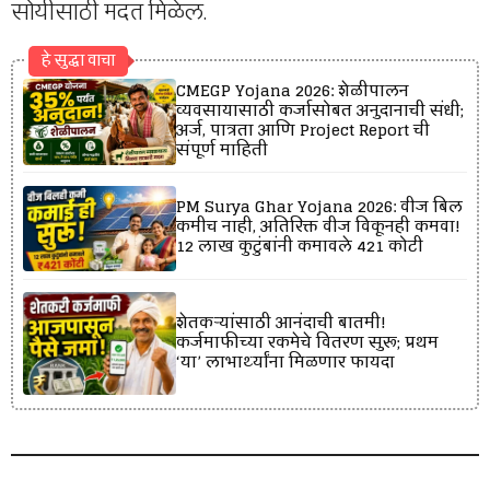
सोयीसाठी मदत मिळेल.
हे सुद्धा वाचा
CMEGP Yojana 2026: शेळीपालन
व्यवसायासाठी कर्जासोबत अनुदानाची संधी;
अर्ज, पात्रता आणि Project Report ची
संपूर्ण माहिती
PM Surya Ghar Yojana 2026: वीज बिल
कमीच नाही, अतिरिक्त वीज विकूनही कमवा!
12 लाख कुटुंबांनी कमावले ₹421 कोटी
शेतकऱ्यांसाठी आनंदाची बातमी!
कर्जमाफीच्या रकमेचे वितरण सुरू; प्रथम
‘या’ लाभार्थ्यांना मिळणार फायदा