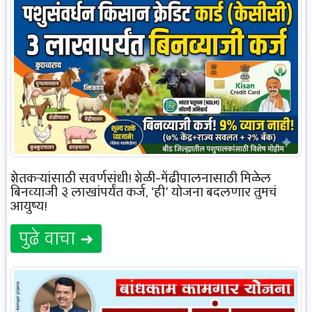
शेतकऱ्यांसाठी सुवर्णसंधी! शेळी-मेंढीपालनासाठी मिळेल
बिनव्याजी ३ लाखांपर्यंत कर्ज, ‘ही’ योजना बदलणार तुमचं
आयुष्य!
पुढे वाचा ➜