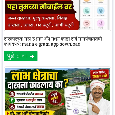
सरकारच्या महा ई ग्राम ॲप मधून काढा सर्व ग्रामपंचायतची
कागदपत्रे: maha e gram app download
पुढे वाचा ➜