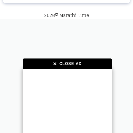
2026© Marathi Time
×
×
CLOSE AD
CLOSE AD