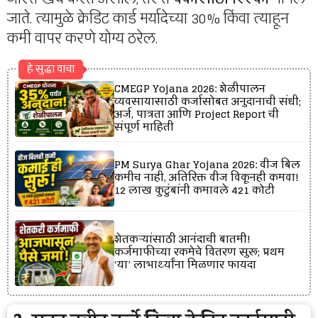
जाते. त्यामुळे क्रेडिट कार्ड मर्यादेच्या 30% किंवा त्याहून
कमी वापर करणे योग्य ठरेल.
हे सुद्धा वाचा
CMEGP Yojana 2026: शेळीपालन
व्यवसायासाठी कर्जासोबत अनुदानाची संधी;
अर्ज, पात्रता आणि Project Report ची
संपूर्ण माहिती
PM Surya Ghar Yojana 2026: वीज बिल
कमीच नाही, अतिरिक्त वीज विकूनही कमवा!
12 लाख कुटुंबांनी कमावले ₹421 कोटी
शेतकऱ्यांसाठी आनंदाची बातमी!
कर्जमाफीच्या रकमेचे वितरण सुरू; प्रथम
‘या’ लाभार्थ्यांना मिळणार फायदा