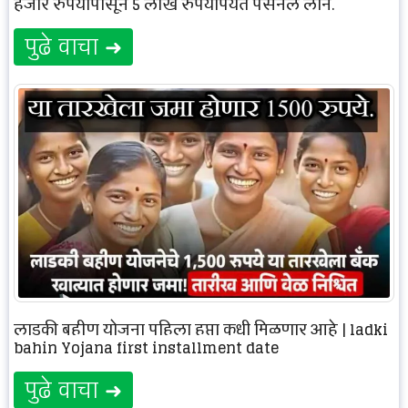
हजार रुपयांपासून 5 लाख रुपयांपर्यंत पर्सनल लोन.
पुढे वाचा ➜
लाडकी बहीण योजना पहिला हप्ता कधी मिळणार आहे | ladki
bahin Yojana first installment date
पुढे वाचा ➜