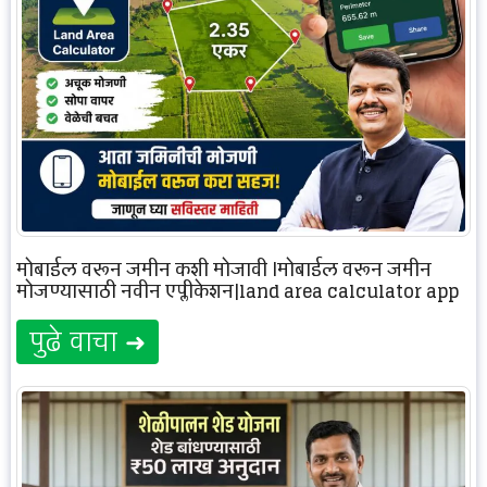
मोबाईल वरून जमीन कशी मोजावी |मोबाईल वरून जमीन
मोजण्यासाठी नवीन एप्लीकेशन|land area calculator app
पुढे वाचा ➜