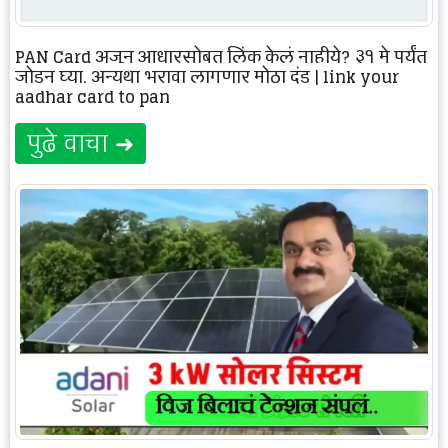
PAN Card अजून आधारसोबत लिंक केलं नाहीये? ३१ मे पर्यंत
जोडून घ्या, अन्यथा भरावा लागणार मोठा दंड | link your
aadhar card to pan
पुढे वाचा ➜