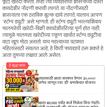
फ्लॅट) खरेदी करता, तेव्हा त्या व्यवहाराची शासनाच्या दप्तरी
कायदेशीर नोंदणी करावी लागते. या नोंदणीसाठी
शासनाला एक ठराविक शुल्क द्यावे लागते, यालाच आपण
‘स्टॅम्प ड्युटी’ असे म्हणतो. ही स्टॅम्प ड्युटी भरल्याशिवाय
मालमत्तेची खरेदी-विक्री कायदेशीररित्या पूर्ण होत नाही.
त्यामुळे मालमत्ता खरेदीच्या एकूण खर्चात स्टॅम्प ड्युटीचा
वाटा खूप मोठा असतो. याच महत्त्वाच्या घटकात
महिलांसाठी सवलत आहे, हे किती फायद्याचे ठरू शकते हे
आता तुमच्या लक्षात आले असेल.
हे सुद्धा वाचा
लग्नासाठी आता सरकार देणार ₹३०,०००!
लगेच जाणून घ्या ‘ही’ धमाकेदार योजना!
आता ₹80,000 पर्यंत कर्ज मिळेल विना गॅरंटी!