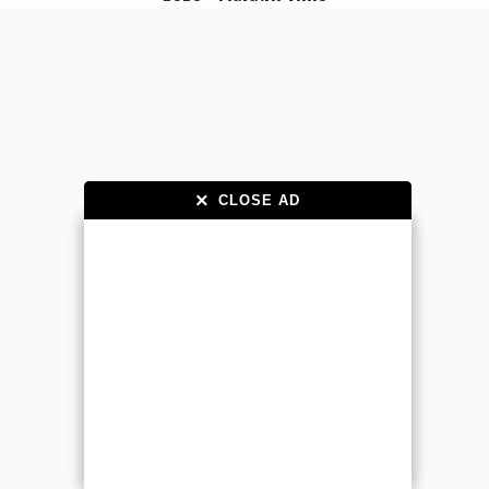
×
×
CLOSE AD
CLOSE AD