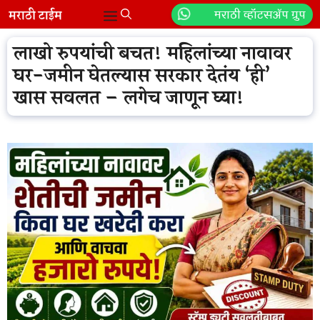
Skip
मराठी व्हॉटसॲप ग्रुप
Menu
to
content
लाखो रुपयांची बचत! महिलांच्या नावावर
घर-जमीन घेतल्यास सरकार देतंय ‘ही’
खास सवलत – लगेच जाणून घ्या!