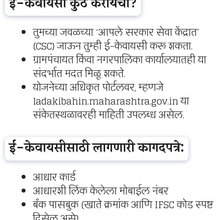
ई-केवायसी कुठे करायची?
तुमच्या जवळच्या ‘आपले सरकार सेवा केंद्रात’
(CSC) जाऊन तुम्ही ई-केवायसी करू शकता.
ग्रामपंचायत किंवा नगरपालिका कार्यालयातही या
संदर्भात मदत मिळू शकते.
योजनेच्या अधिकृत पोर्टलवर, म्हणजे
ladakibahin.maharashtra.gov.in या
संकेतस्थळावरही माहिती उपलब्ध असेल.
ई-केवायसीसाठी लागणारी कागदपत्रे:
आधार कार्ड
आधारशी लिंक केलेला मोबाईल नंबर
बँक पासबुक (खाते क्रमांक आणि IFSC कोड स्पष्ट
दिसेल असे)