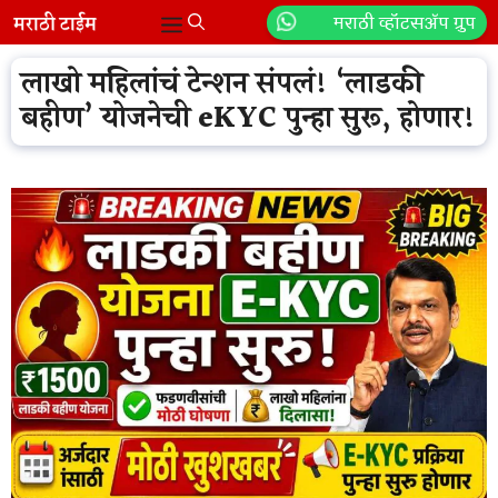
Skip
मराठी व्हॉटसॲप ग्रुप
Menu
to
content
लाखो महिलांचं टेन्शन संपलं! ‘लाडकी
बहीण’ योजनेची eKYC पुन्हा सुरू, होणार!