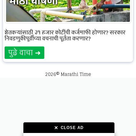
शेतकऱ्यांसाठी ३१ हजार कोटींची कर्जमाफी होणार? सरकार
निवडणुकीपूर्वीच्या वचनाची पूर्तता करणार?
पुढे वाचा ➜
2026© Marathi Time
×
×
CLOSE AD
CLOSE AD