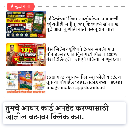
हे सुद्धा वाचा
‘वडिलांच्या’ किंवा ‘आजोबांच्या’ नावावरची
कोणतीही जमीन एका क्लिकमध्ये शोधा! AI
मुळे आता कुणीही नाही फसवू शकणार!
गॅस सिलेंडर बुकिंगचे टेन्शन संपले! फक्त
मोबाईलवर एका क्लिकमध्ये मिळवा 100%
गॅस डिलिव्हरी – संपूर्ण प्रक्रिया जाणून घ्या!
15 ऑगस्ट स्वातंत्र्य दिनाच्या फोटो व स्टेटस
तुमच्या मोबाईलवर डाऊनलोड करा. | event
image maker app download
तुमचे आधार कार्ड अपडेट करण्यासाठी
खालील बटनवर क्लिक करा.