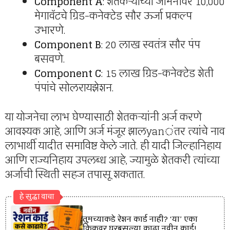
Component A
: शेतकऱ्यांच्या जमिनीवर 10,000
मेगावॅटचे ग्रिड-कनेक्टेड सौर ऊर्जा प्रकल्प
उभारणे.
Component B
: 20 लाख स्वतंत्र सौर पंप
बसवणे.
Component C
: 15 लाख ग्रिड-कनेक्टेड शेती
पंपांचे सोलरायझेशन.
या योजनेचा लाभ घेण्यासाठी शेतकऱ्यांनी अर्ज करणे
आवश्यक आहे, आणि अर्ज मंजूर झालyanंतर त्यांचे नाव
लाभार्थी यादीत समाविष्ट केले जाते. ही यादी जिल्हानिहाय
आणि राज्यनिहाय उपलब्ध आहे, ज्यामुळे शेतकरी त्यांच्या
अर्जाची स्थिती सहज तपासू शकतात.
हे सुद्धा वाचा
तुमच्याकडे रेशन कार्ड नाही? ‘या’ एका
क्लिकवर घरबसल्या काढा नवीन कार्ड!