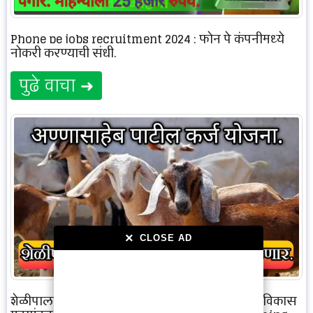
Phone pe jobs recruitment 2024 : फोन पे कंपनीमध्ये
नोकरी करण्याची संधी.
पुढे वाचा ➜
×
×
CLOSE AD
CLOSE AD
शेळीपालनासाठी अण्णासाहेब पाटील आर्थिक मागास विकास