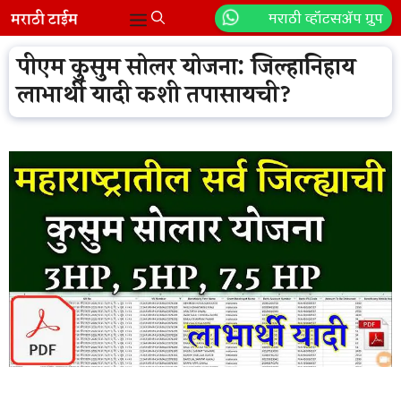
Skip
मराठी व्हॉटसॲप ग्रुप
Menu
to
content
पीएम कुसुम सोलर योजना: जिल्हानिहाय
लाभार्थी यादी कशी तपासायची?