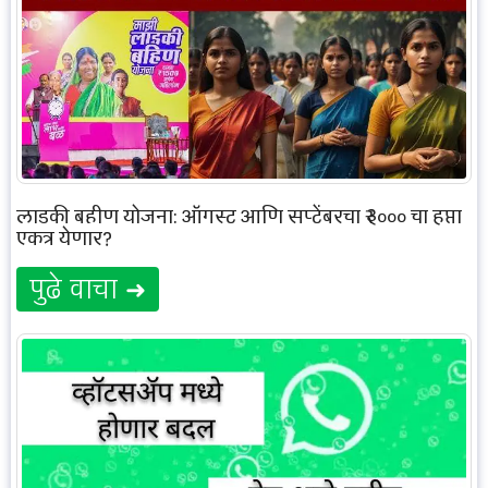
लाडकी बहीण योजना: ऑगस्ट आणि सप्टेंबरचा ₹३००० चा हप्ता
एकत्र येणार?
पुढे वाचा ➜