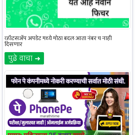
व्हॉटसॲप अपडेट मध्ये मोठा बदल आता नंबर च नाही
दिसणार
पुढे वाचा ➜