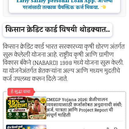
Early Salary personal Loan App: आपल्या
गरजांसाठी तत्काळ वैयक्तिक कर्ज मिळवा.
किसान क्रेडिट कार्ड विषयी थोडक्यात..
किसान क्रेडिट कार्ड भारत सरकारच्या कृषी धोरण अंतर्गत
सुरू केलेली योजना आहे. राष्ट्रीय कृषी आणि ग्रामीण
विकास बँकेने (NABARD) 1998 मध्ये योजना सुरू केली.
या योजनेअंतर्गत शेतकऱ्यांना अल्प आणि मध्यम मुदतीचे
कर्ज उपलब्ध करून दिले जाते.
हे सुद्धा वाचा
CMEGP Yojana 2026: शेळीपालन
व्यवसायासाठी कर्जासोबत अनुदानाची संधी;
अर्ज, पात्रता आणि Project Report ची
संपूर्ण माहिती