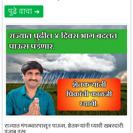
पुढे वाचा ➜
राज्यात मंगळवारपासून पाऊस, शेतकऱ्यांनी घ्यावी खबरदारी:
पंजाब डख.