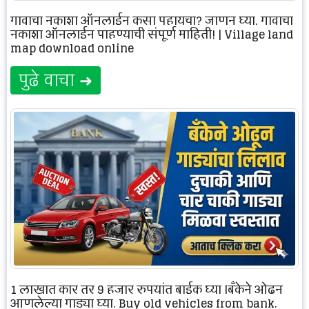
गावाचा नकाशा ऑनलाईन कसा पहायचा? जाणून घ्या, गावाचा
नकाशा ऑनलाईन पाहण्याची संपूर्ण माहिती! | Village land
map download online
पुढे वाचा ➜
1 लाखात कार तर 9 हजार रुपयांत बाईक घ्या |बँकेने ओढून
आणलेल्या गाड्या घ्या. Buy old vehicles from bank.