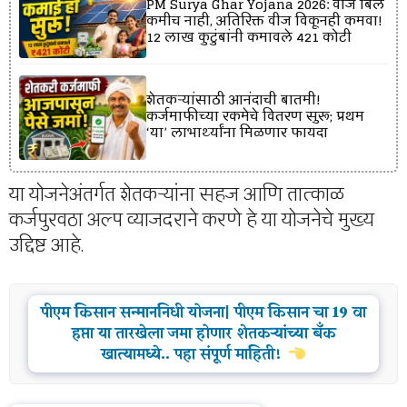
PM Surya Ghar Yojana 2026: वीज बिल
कमीच नाही, अतिरिक्त वीज विकूनही कमवा!
12 लाख कुटुंबांनी कमावले ₹421 कोटी
शेतकऱ्यांसाठी आनंदाची बातमी!
कर्जमाफीच्या रकमेचे वितरण सुरू; प्रथम
‘या’ लाभार्थ्यांना मिळणार फायदा
या योजनेअंतर्गत शेतकऱ्यांना सहज आणि तात्काळ
कर्जपुरवठा अल्प व्याजदराने करणे हे या योजनेचे मुख्य
उद्दिष्ट आहे.
पीएम किसान सन्माननिधी योजना| पीएम किसान चा 19 वा
हप्ता या तारखेला जमा होणार शेतकऱ्यांच्या बँक
खात्यामध्ये.. पहा संपूर्ण माहिती!