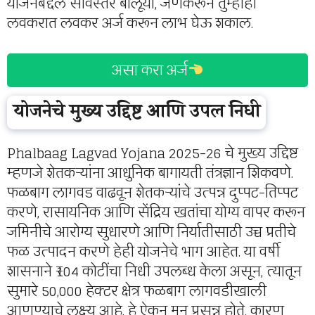
योजनेबद्दल सविस्तर बोलूया, जेणेकरून तुम्हीही
लवकरात लवकर अर्ज करून लाभ घेऊ शकाल.
असा करा अर्ज
योजनेचे मुख्य उद्दिष्ट आणि उपलब्ध निधी
Phalbaag Lagvad Yojana 2025-26 चे मुख्य उद्दिष्ट
म्हणजे शेतकऱ्यांना आधुनिक बागायती तंत्रज्ञान शिकवणे.
फळबाग लागवड वाढवून शेतकऱ्यांचे उत्पन्न दुप्पट-तिप्पट
करणे, रासायनिक आणि सेंद्रिय खतांचा योग्य वापर करून
जमिनीचे आरोग्य सुधारणे आणि निर्यातीसाठी उच्च प्रतीचे
फळ उत्पादन करणे हेही योजनेचे भाग आहेत. या वर्षी
शासनाने ₹104 कोटींचा निधी उपलब्ध केला असून, त्यातून
सुमारे 50,000 हेक्टर क्षेत्र फळबाग लागवडीखाली
आणण्याचे लक्ष्य आहे. हे ऐकून मन प्रसन्न होते, कारण