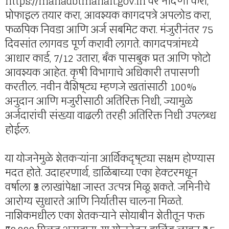
https://mahadbtmahait.gov.in वर नोंदणी करा,
प्रोफाइल तयार करा, आवश्यक कागदपत्रे अपलोड करा,
फळपिक निवडा आणि अर्ज सबमिट करा. मंजुरीनंतर 75
दिवसांत लागवड पूर्ण करावी लागते. कागदपत्रांमध्ये
आधार कार्ड, 7/12 उतारा, बँक पासबुक प्रत आणि फोटो
आवश्यक आहेत. कृषी विभागाचे अधिकारी तपासणी
करतील. नवीन वैशिष्ट्य म्हणजे खतांसाठी 100%
अनुदान आणि मजुरीसाठी अतिरिक्त निधी, ज्यामुळे
अर्जदारांची संख्या वाढली तरही अतिरिक्त निधी उपलब्ध
होईल.
या योजनेमुळे शेतकऱ्यांना आर्थिकदृष्ट्या सक्षम होण्यास
मदत होते. उदाहरणार्थ, डाळिंबाच्या एका हेक्टरमधून
वर्षाला ₹3 लाखांपेक्षा जास्त उत्पन्न मिळू शकते. जमिनीचे
आरोग्य सुधारते आणि निर्यातीस चालना मिळते.
नाशिकमधील एका शेतकऱ्याने सोयाबीन शेतीतून फक्त