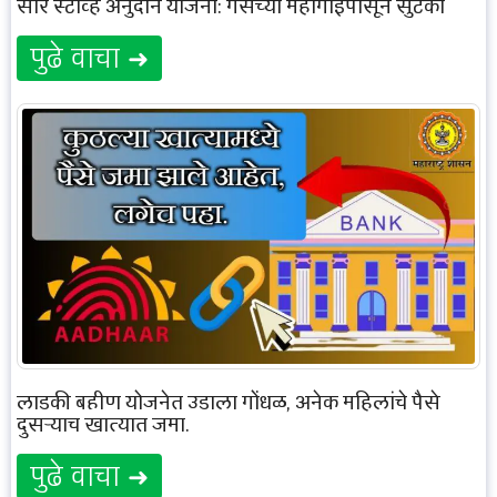
सौर स्टोव्ह अनुदान योजना: गॅसच्या महागाईपासून सुटका
पुढे वाचा ➜
लाडकी बहीण योजनेत उडाला गोंधळ, अनेक महिलांचे पैसे
दुसऱ्याच खात्यात जमा.
पुढे वाचा ➜