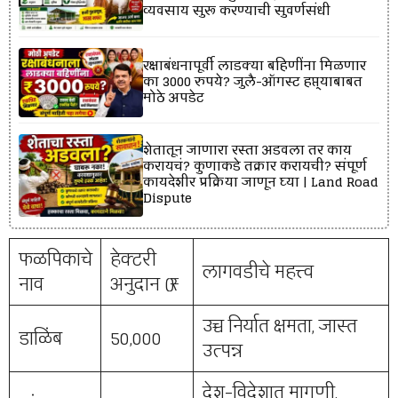
व्यवसाय सुरू करण्याची सुवर्णसंधी
रक्षाबंधनापूर्वी लाडक्या बहिणींना मिळणार
का 3000 रुपये? जुलै-ऑगस्ट हप्त्याबाबत
मोठे अपडेट
शेतातून जाणारा रस्ता अडवला तर काय
करायचं? कुणाकडे तक्रार करायची? संपूर्ण
कायदेशीर प्रक्रिया जाणून घ्या | Land Road
Dispute
फळपिकाचे
हेक्टरी
लागवडीचे महत्त्व
नाव
अनुदान (₹)
उच्च निर्यात क्षमता, जास्त
डाळिंब
50,000
उत्पन्न
देश-विदेशात मागणी,