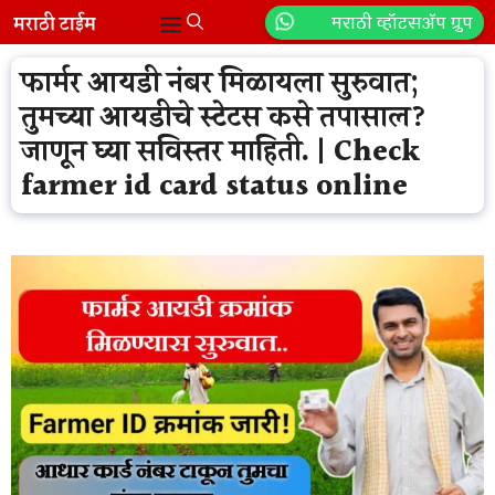
Skip
मराठी व्हॉटसॲप ग्रुप
Menu
to
content
फार्मर आयडी नंबर मिळायला सुरुवात;
तुमच्या आयडीचे स्टेटस कसे तपासाल?
जाणून घ्या सविस्तर माहिती. | Check
farmer id card status online