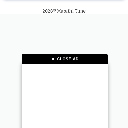
2026© Marathi Time
×
×
CLOSE AD
CLOSE AD