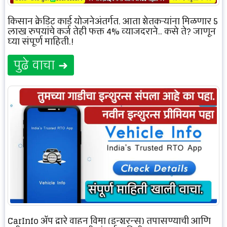
किसान क्रेडिट कार्ड योजनेअंतर्गत, आता शेतकऱ्यांना मिळणार 5
लाख रुपयांचे कर्ज तेही फक्त 4% व्याजदराने.. कसे ते? जाणून
घ्या संपूर्ण माहिती.!
पुढे वाचा ➜
CarInfo ॲप द्वारे वाहन विमा (इन्शुरन्स) तपासण्याची आणि