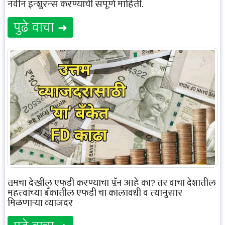
नवीन इन्शुरन्स करण्याची संपूर्ण माहिती.
पुढे वाचा ➜
तुमचा देखील एफडी करण्याचा प्लॅन आहे का? तर वाचा देशातील
महत्त्वांच्या बँकातील एफडी चा कालावधी व त्यानुसार
मिळणाऱ्या व्याजदर