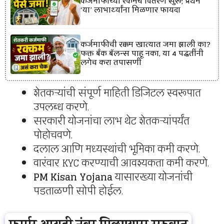
कर्जमाफीच्या रकमेचे वितरण सुरू; प्रथम
‘या’ लाभार्थ्यांना मिळणार फायदा
कर्जमाफीची रक्कम खात्यात जमा झाली का?
फक्त बँक बॅलन्स पाहू नका, या 4 पद्धतींनी
लगेच करा तपासणी
शेतकऱ्यांची संपूर्ण माहिती डिजिटल स्वरूपात
उपलब्ध करणे.
सरकारी योजनांचा लाभ थेट शेतकऱ्यांपर्यंत
पोहोचवणे.
दलाल आणि मध्यस्थांची भूमिका कमी करणे.
वारंवार KYC करण्याची आवश्यकता कमी करणे.
PM Kisan Yojana
यासारख्या योजनांची
पडताळणी सोपी होईल.