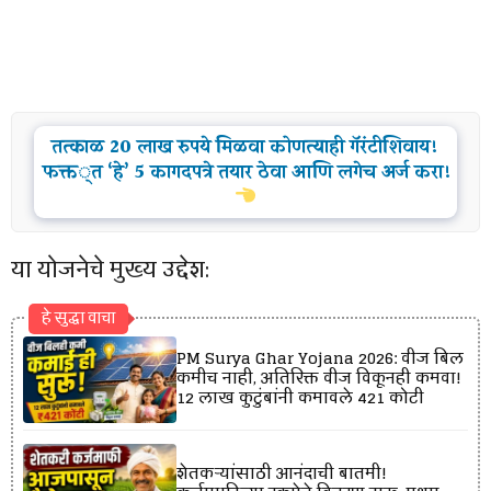
तत्काळ 20 लाख रुपये मिळवा कोणत्याही गॅरंटीशिवाय!
फक्त ‘हे’ 5 कागदपत्रे तयार ठेवा आणि लगेच अर्ज करा!
या योजनेचे मुख्य उद्देश:
हे सुद्धा वाचा
PM Surya Ghar Yojana 2026: वीज बिल
कमीच नाही, अतिरिक्त वीज विकूनही कमवा!
12 लाख कुटुंबांनी कमावले ₹421 कोटी
शेतकऱ्यांसाठी आनंदाची बातमी!