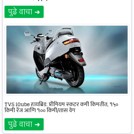
पुढे वाचा ➜
TVS iQube हायब्रिड: प्रीमियम स्कूटर कमी किमतीत, १५०
किमी रेंज आणि १०० किमी/तास वेग
पुढे वाचा ➜