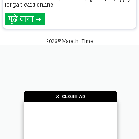
for pan card online
पुढे वाचा ➜
2026© Marathi Time
×
×
CLOSE AD
CLOSE AD