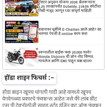
ट्रॅक्टर अनुदान योजना 2026: शेतकऱ्यांना
₹1.25 लाखांपर्यंत Subsidy, ₹218.05 कोटींचा
निधी मंजूर; जाणून घ्या संपूर्ण माहिती
वाहनावर चुकीचे E-Challan आले आहे? दंड
भरण्या ऐवजी हे online काम करा
स्वप्नातील बाईक फक्त ₹20,000 मध्ये?
Honda Unicorn ची ऑन-रोड किंमत,
मायलेज आणि EMI पाहून थक्क व्हाल!
होंडा शाइन फिचर्स :-
होंडा शाइन खूपच चांगली गाडी आहे यामध्ये खूपच
वेगवेगळ्या प्रकारचे फंक्शन्स आहेत जसे की लांब शीट
एस पी टेक्नॉलॉजी साइड स्टँड इंजिन कट ऑफ फंक्शन