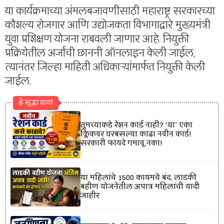
या कार्यक्रमाच्या अंमलबजावणीसाठी महाराष्ट्र सरकारच्या
कौशल्य रोजगार आणि उद्योजकता विभागाद्वारे मुख्यमंत्री
युवा प्रशिक्षण योजना राबवली जाणार आहे. नियुक्ती
प्रक्रियेतील अर्जांची छाननी ऑनलाइन केली जाईल,
त्यानंतर जिल्हा माहिती अधिकाऱ्यांमार्फत नियुक्ती केली
जाईल.
हे सुद्धा वाचा
तुमच्याकडे रेशन कार्ड नाही? ‘या’ एका
क्लिकवर घरबसल्या काढा नवीन कार्ड!
सरकारी फायदे गमावू नका!
या महिलांचे 1500 कायमचे बंद, लाडकी
बहीण योजनेतील अपात्र महिलांची यादी
जाहीर