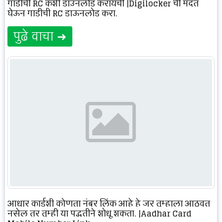
गाडीची RC कशी डाउनलोड करायची |Digilocker ची मदत
घेऊन गाडीची RC डाऊनलोड करा.
पुढे वाचा ➜
आधार कार्डशी कोणता नंबर लिंक आहे हे जर तुम्हाला आठवत
नसेल तर तुम्ही या पद्धतीने शोधू शकता. |Aadhar Card