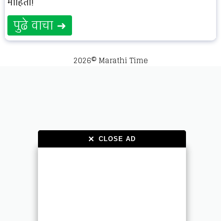
माहिती!
पुढे वाचा ➜
2026© Marathi Time
×
×
CLOSE AD
CLOSE AD