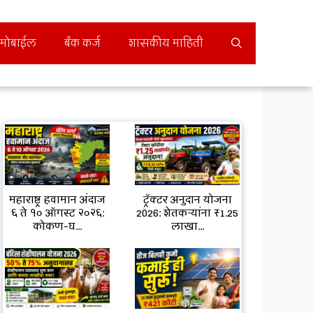
मोबाईल
बँक कर्ज
शासकीय माहिती
महाराष्ट्र हवामान अंदाज
ट्रॅक्टर अनुदान योजना
६ ते १० ऑगस्ट २०२६:
2026: शेतकऱ्यांना ₹1.25
कोकण-घ...
लाखा...