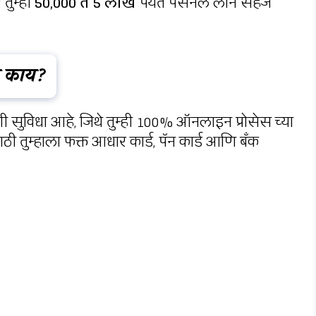
रे तुम्ही
₹50,000 ते ₹5 लाख
पर्यंत पर्सनल लोन सहज
े काय?
ुविधा आहे, जिथे तुम्ही 100% ऑनलाइन प्रोसेस च्या
ी तुम्हाला फक्त आधार कार्ड, पॅन कार्ड आणि बँक