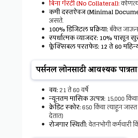
बिना गॅरंटी (No Collateral):
कोणत्या
कमी दस्तऐवज (Minimal Docume
असते.
100% डिजिटल प्रक्रिया:
बँकेत जाऊन 
स्पर्धात्मक व्याजदर:
10% पासून सु
फ्लेक्सिबल परतफेड:
12 ते 60 महिन्य
पर्सनल लोनसाठी आवश्यक पात्रता
वय:
21 ते 60 वर्षे
न्यूनतम मासिक उत्पन्न:
₹15,000 किंव
क्रेडिट स्कोर:
650 किंवा त्याहून जास
देतात)
रोजगार स्थिती:
वेतनभोगी कर्मचारी क