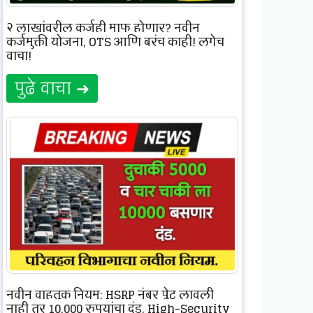
२ लाखांवरील कर्जही माफ होणार? नवीन
कर्जमुक्ती योजना, OTS आणि बरंच काही! लगेच
वाचा!
पुढे वाचा ➜
नवीन वाहतूक नियम: HSRP नंबर प्लेट लावली
नाही तर 10,000 रुपयांचा दंड. High-Security